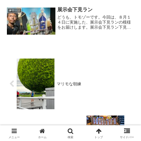
ので、１回目の応援ポイントは２キロく
らいになります。ラン友さ...
展示会下見ラン
練習日誌
どうも、トモゾーです。今回は、８月１
４日に実施した、展示会下見ランの模様
をお届けします。展示会下見ラン下見ラ
ン今回の下見ランですが、午後から行く
予定の展示会の場所を、午前中に下見し
ておこうという企画です。下見と言って
も、会場の中には入りませ...
マリモな朝練
卯辰山と食べ放題
メニュー
ホーム
検索
トップ
サイドバー