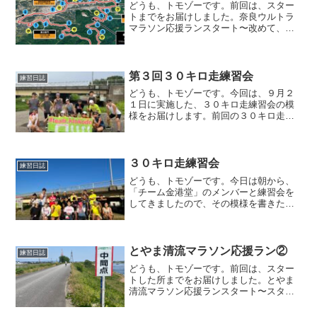
どうも、トモゾーです。前回は、スター
トまでをお届けしました。奈良ウルトラ
マラソン応援ランスタート〜改めて、選
手の皆さんはスタートしましたが、ウェ
ーブスタートという事で、一番早いブロ
ックと一番遅いブロックでは３０分も時
間差があります。一番遅い...
第３回３０キロ走練習会
練習日誌
どうも、トモゾーです。今回は、９月２
１日に実施した、３０キロ走練習会の模
様をお届けします。前回の３０キロ走練
習会はこちらです。第３回３０キロ走練
習会昨年、この練習会を開催した後に来
年も開催しますよ、と、宣言してました
ので、今年も同じ時期に開...
３０キロ走練習会
練習日誌
どうも、トモゾーです。今日は朝から、
「チーム金港堂」のメンバーと練習会を
してきましたので、その模様を書きたい
と思います。３０キロ走練習会今日の練
習会は、「３０キロ走練習会」と銘打っ
て、チームのSNSにメンバー募集しまし
た。私がチームの練習会...
とやま清流マラソン応援ラン②
練習日誌
どうも、トモゾーです。前回は、スター
トした所までをお届けしました。とやま
清流マラソン応援ランスタート〜スター
トを見送った後、選手たちは一旦上流が
わに走っていき、すぐに折り返してくる