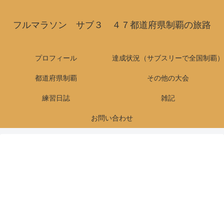
フルマラソン サブ３ ４７都道府県制覇の旅路
プロフィール
達成状況（サブスリーで全国制覇）
都道府県制覇
その他の大会
練習日誌
雑記
お問い合わせ