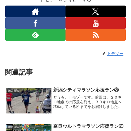
トモゾー
関連記事
新潟シティマラソン応援ラン③
練習日誌
どうも、トモゾーです。前回は、２０キ
ロ地点での応援を終え、３０キロ地点へ
移動している所までをお届けしました。
新潟シティマラソン応援ラン３０キロ中
間点を通った後も、コースと並行する遊
歩道を走るのですが、そこにいらっしゃ
る応援の方々から、頑張れ...
奈良ウルトラマラソン応援ラン②
練習日誌