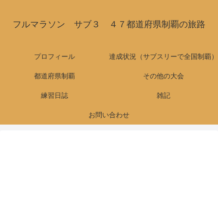
フルマラソン サブ３ ４７都道府県制覇の旅路
プロフィール
達成状況（サブスリーで全国制覇）
都道府県制覇
その他の大会
練習日誌
雑記
お問い合わせ