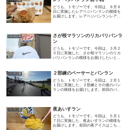
パンラン等
が、今回はタイトルにもある...
どうも、トモゾーです。今回は、９月９
日に実施したレアベジパンランの模様を
お届けします。レアベジパンランレアベ
ジパンランとはレアベジパンランとは何
か？ランは置いといて、レアベジパンと
何か？ですが・・・「加賀野菜レアベジ
パン・ウィーク」というイ...
さが桜マラソンのリカバリパンラ
パンラン等
ン
どうも、トモゾーです。今回は、３月２
５日に実施した、さが桜マラソンのリカ
バリパンランの模様をお届けしたいと思
います。前回のパンランはこちらになり
ます。さが桜マラソンのリカバリパンラ
ン大会翌日恒例マラソン大会の翌日は、
２部練のペーサーとパンラン
パンラン等
だいたいお休みをいただい...
どうも、トモゾーです。今回は、２月１
１日に実施した、２部練とその後のパン
ランの模様をお届けします。前回のパン
ランはこちらです。２部練のペーサーと
パンランチム金の朝練が終わったら、場
所を移動して、２部練の開始です。２部
練翌週にフルマラソンの大...
夜あいすラン
パンラン等
どうも、トモゾーです。今回は、５月１
７日に実施した、夜あいすランの模様を
お届けします。前回の夜アイスはこちら
になります。夜あいすランこの日は午前