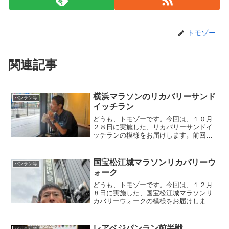
トモゾー
関連記事
横浜マラソンのリカバリーサンド
パンラン等
イッチラン
どうも、トモゾーです。今回は、１０月
２８日に実施した、リカバリーサンドイ
ッチランの模様をお届けします。前回の
リカバリージョグはこちらになります。
横浜マラソンのリカバリーサンドイッチ
ラン毎度恒例、大会翌日リカバリージョ
国宝松江城マラソンリカバリーウ
パンラン等
グ、今回はオープンしたて...
ォーク
どうも、トモゾーです。今回は、１２月
８日に実施した、国宝松江城マラソンリ
カバリーウォークの模様をお届けしま
す。前回のリカバリージョグはこちらで
す。国宝松江城マラソンリカバリーウォ
ークいつもはリカバリージョグなんです
レアベジパンラン前半戦