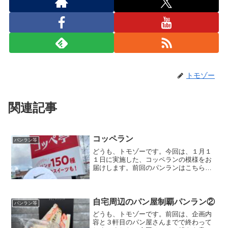
トモゾー
関連記事
コッペラン
パンラン等
どうも、トモゾーです。今回は、１月１
１日に実施した、コッペランの模様をお
届けします。前回のパンランはこちらで
す。コッペランこの日は朝練のある日で
したが、天気が悪くトンネルでの開催だ
ったので参加しませんでした。そして、
前日は最高に天気が良かっ...
自宅周辺のパン屋制覇パンラン②
パンラン等
どうも、トモゾーです。前回は、企画内
容と３軒目のパン屋さんまでで終わって