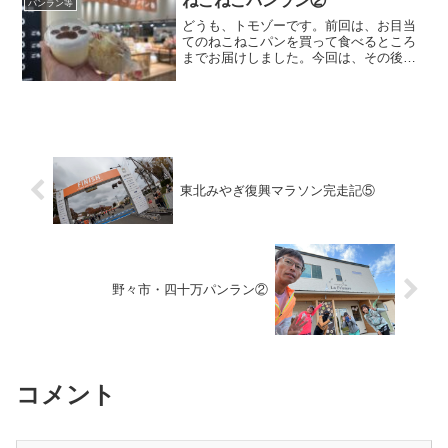
ねこねこパンラン②
パンラン等
どうも、トモゾーです。前回は、お目当
てのねこねこパンを買って食べるところ
までお届けしました。今回は、その後の
パンランの模様を書いていこうと思いま
す。ねこねこパンランイオンモール白山
のイートインで、ねこねこパンの余韻を
存分に楽しんだ後は、次に...
東北みやぎ復興マラソン完走記⑤
野々市・四十万パンラン②
コメント