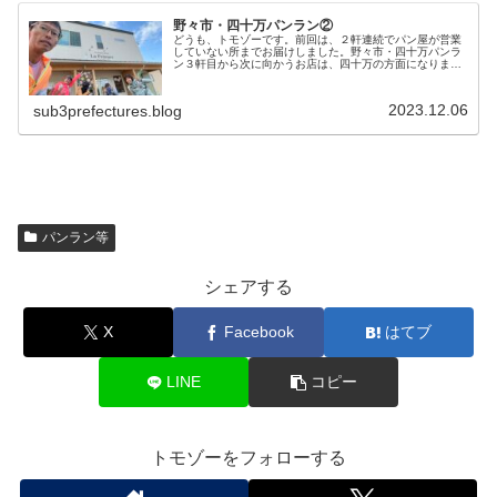
野々市・四十万パンラン②
どうも、トモゾーです。前回は、２軒連続でパン屋が営業
していない所までお届けしました。野々市・四十万パンラ
ン３軒目から次に向かうお店は、四十万の方面になりま
す。２キロちょっと走るとありました。パン屋じゃありま
せんが、「ラ・パンテュール」さんで...
2023.12.06
sub3prefectures.blog
パンラン等
シェアする
X
Facebook
はてブ
LINE
コピー
トモゾーをフォローする