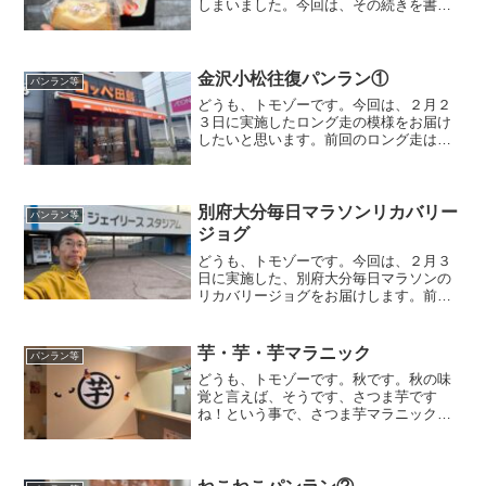
しまいました。今回は、その続きを書け
るとこまで、やっていこーと思います！
自宅周辺のパン屋制覇、４軒目から４軒
目４軒目として向かったのは・・・「サ
リュアンシャンテ」さんで...
金沢小松往復パンラン①
パンラン等
どうも、トモゾーです。今回は、２月２
３日に実施したロング走の模様をお届け
したいと思います。前回のロング走はこ
ちらになります。金沢小松往復パンラン
リベンジ企画今回は、「ロング走のはず
が・・・」で実施するはずだった、小松
のパン屋さんへのリベンジ...
別府大分毎日マラソンリカバリー
パンラン等
ジョグ
どうも、トモゾーです。今回は、２月３
日に実施した、別府大分毎日マラソンの
リカバリージョグをお届けします。前回
のリカバリージョグはこちらになりま
す。別府大分毎日マラソンリカバリージ
ョグ別府大分毎日マラソンから一夜明け
芋・芋・芋マラニック
パンラン等
て、まだ大分に滞在していま...
どうも、トモゾーです。秋です。秋の味
覚と言えば、そうです、さつま芋です
ね！という事で、さつま芋マラニックを
してきました。行き先今回の行き先の一
つは、チーム金港堂のメンバーに教えて
もらいました。そのお店に行って帰って
きても１２キロくらいなので...