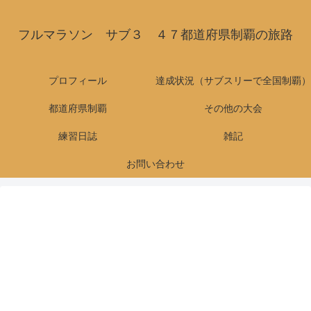
フルマラソン サブ３ ４７都道府県制覇の旅路
プロフィール
達成状況（サブスリーで全国制覇）
都道府県制覇
その他の大会
練習日誌
雑記
お問い合わせ