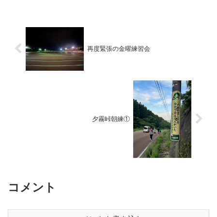
終えましたので・・・表参道入り口にあ
る、「おもてや」さんで一服しましょ
う。いつも通りの大判焼きです...
再度緊張の金曜練習会
夕霧峠朝練①
コメント