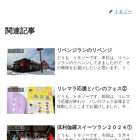
トモゾー
関連記事
リベンジランのリベンジ
パンラン等
どうも、トモゾーです。本日は、リベン
ジランのリベンジしてきましたので、そ
の模様をお届けしたいと思います。リベ
ンジランのリベンジリベンジランのリベ
ンジって何回も書いてますが、何の事で
すか？ と、お思いでしょうw昨日の記事
で「先週のリベンジラン...
リレマラ応援とパンのフェス②
パンラン等
どうも、トモゾーです。前回は、リレマ
ラ応援が終わり、パンのフェス会場まで
移動したとこまでお届けしました。今回
はパンフェス会場からパンの模様をお届
けしたいと思います。リレマラ応援とパ
ンのフェスドーンと、パンノヒトがパン
のフェス会場にあらわれた...
倶利伽羅スイーツラン２０２４①
パンラン等
どうも、トモゾーです。今回は、５月４