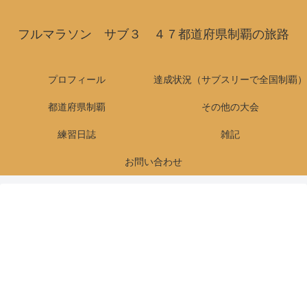
フルマラソン サブ３ ４７都道府県制覇の旅路
プロフィール
達成状況（サブスリーで全国制覇）
都道府県制覇
その他の大会
練習日誌
雑記
お問い合わせ