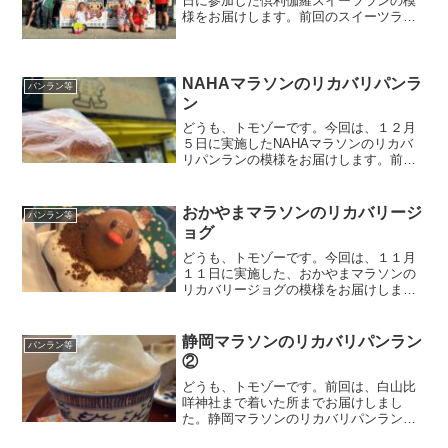
日に参加した倶利伽羅スイーツランの模
様をお届けします。前回のスイーツラン
はこちらになります。倶利伽羅スイーツ
ラン今回参加したイベントは昨年も開催
された企画で、その時の様子はこちらに
書いています。今回も昨年...
NAHAマラソンのリカバリパンラ
パンラン等
ン
どうも、トモゾーです。今回は、１２月
５日に実施したNAHAマラソンのリカバ
リパンランの模様をお届けします。前回
のパンランはこちらになります。NAHA
マラソンのリカバリパンランリカバリパ
ンランとは単純にいつもやっているラン
おかやまマラソンのリカバリージ
パンラン等
を２つ組み合わせただ...
ョグ
どうも、トモゾーです。今回は、１１月
１１日に実施した、おかやまマラソンの
リカバリージョグの模様をお届けしま
す。前回のリカバリージョグはこちらに
なります。おかやまマラソンのリカバリ
ージョグ思いもかけず自己ベストが出
静岡マラソンのリカバリパンラン
パンラン等
た、おかやまマラソンの翌日も...
②
どうも、トモゾーです。前回は、白山比
咩神社まで着いた所までお届けしまし
た。静岡マラソンのリカバリパンラン帰
路とりあえず、白山比咩神社でお参りを