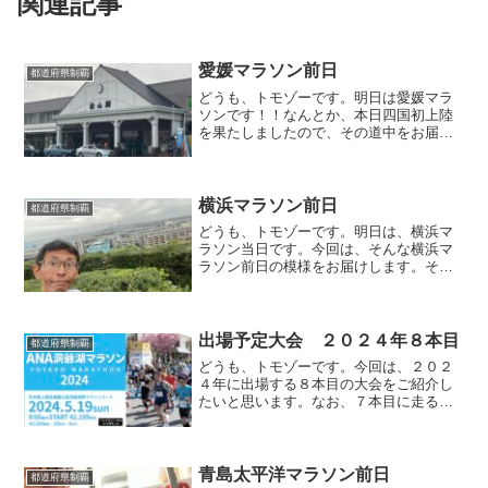
関連記事
愛媛マラソン前日
都道府県制覇
どうも、トモゾーです。明日は愛媛マラ
ソンです！！なんとか、本日四国初上陸
を果たしましたので、その道中をお届け
したいと思います。ちなみに、愛媛マラ
ソンの目標はこちらにありますので、良
ければご覧になってください。電車の旅
昨年走った、山形・山梨・...
横浜マラソン前日
都道府県制覇
どうも、トモゾーです。明日は、横浜マ
ラソン当日です。今回は、そんな横浜マ
ラソン前日の模様をお届けします。そん
な横浜マラソンの目標はこちらに書いて
ますので、よければご覧ください。横浜
マラソン前日石川〜神奈川先月の榛名湖
マラソン同様、今回も電車...
出場予定大会 ２０２４年８本目
都道府県制覇
どうも、トモゾーです。今回は、２０２
４年に出場する８本目の大会をご紹介し
たいと思います。なお、７本目に走る大
会はこちらになります。参加する大会２
０２４年８本目に参加する大会は、「洞
爺湖マラソン」です。開催日は２０２４
年５月１９日（日）です。...
青島太平洋マラソン前日
都道府県制覇