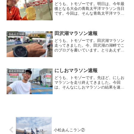
どうも、トモゾーです。明日は、今年最
後となる大会の青島太平洋マラソン当日
です。今回は、そんな青島太平洋マラソ
ンの前日の模様をお届けします。目標に
ついてはこちらにありますので、良けれ
ばどうぞ。青島太平洋マラソン前日石
川〜宮崎今回は電車旅としま...
田沢湖マラソン速報
都道府県制覇
どうも、トモゾーです。田沢湖マラソン
走ってきました。今、田沢湖の湖畔でこ
のブログを書いています。とりあえず、
速報として結果だけお伝えします。田沢
湖マラソン速報田沢湖マラソンの結果
は・・・３時間０１分４６秒でした。北
海道マラソンに続き２連続で...
にしおマラソン速報
都道府県制覇
どうも、トモゾーです。先ほど、にしお
マラソンを走り終えてきました。今回
は、そんなにしおマラソンの結果を速報
ベースでお届けします。にしおマラソン
速報にしおマラソンの結果は・・・２時
間４２分５２秒でしたー！２０２５年、
１発目の大会も無事にサブス...
小松あんこラン②