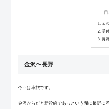
目
金
受
長
金沢〜長野
今回は車旅です。
金沢からだと新幹線であっという間に長野に