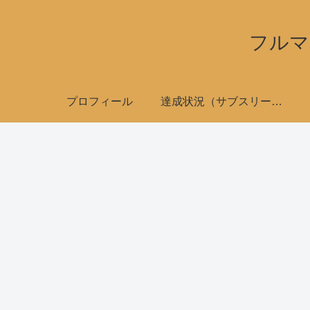
フルマ
プロフィール
達成状況（サブスリーで全国制覇）