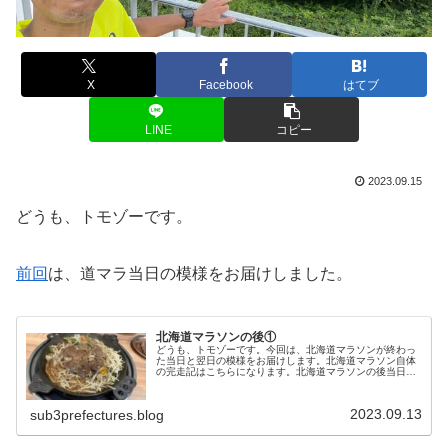
X
Facebook
はてブ
LINE
コピー
2023.09.15
どうも、トモゾーです。
前回
は、道マラ当日の模様をお届けしました。
北海道マラソンの後①
どうも、トモゾーです。今回は、北海道マラソンが終わっ
た当日と翌日の模様をお届けします。北海道マラソン自体
の完走記はこちらになります。北海道マラソンの後当日北
海道マラソンでは、完走はしたもののサブスリーを達成す
ることはできず、意気消沈していま...
2023.09.13
sub3prefectures.blog