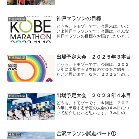
す。木曽三川マラソンの目標はこちらで
す。木曽三川マラソン前日石川〜岐阜今
回は、今までにない組み合わせのメンバ
ーで、金沢から車旅をする事...
神戸マラソンの目標
都道府県制覇
どうも、トモゾーです。今週末は、いよ
いよ神戸マラソンです！今回は、そんな
神戸マラソンの目標をお届けしたいと思
います。なお、神戸マラソンの紹介記事
はこちらになります。目標サブスリー毎
度毎度の目標で、もうコピペみたいなも
んですが、これだけは達成...
出場予定大会 ２０２５年３本目
都道府県制覇
どうも、トモゾーです。今回は、２０２
５年に出場する３本目の大会をご紹介し
たいと思います。なお、２０２５年の２
本目に走る大会はこちらになります。参
加する大会２０２５年３本目に参加する
大会は、「大阪マラソン」です。開催日
は２０２５年２月２４日（...
出場予定大会 ２０２３年４本目
都道府県制覇
どうも、トモゾーです。今回は、２０２
３年に出場する予定の大会の４本目につ
いて紹介したいと思います。３本目の大
会についてはこちらで紹介しています。
参加する大会２０２３年の４本目に参加
する大会は、「長野マラソン」です。開
催日は、２０２３年４月２...
金沢マラソン試走パート①
練習日誌