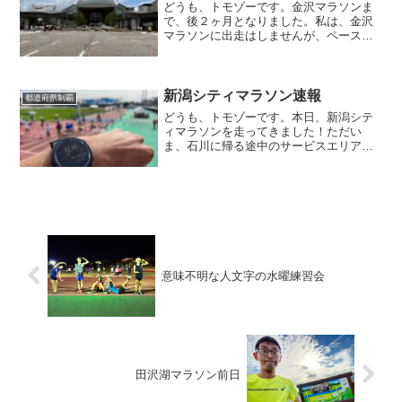
どうも、トモゾーです。金沢マラソンま
で、後２ヶ月となりました。私は、金沢
マラソンに出走はしませんが、ペースラ
ンナーとして、ランナーの皆さんをサポ
ートしていきます。ということで、ペー
スランナーの練習と、もう一つのある事
を兼ねて、金沢マラソンの...
新潟シティマラソン速報
都道府県制覇
どうも、トモゾーです。本日、新潟シテ
ィマラソンを走ってきました！ただい
ま、石川に帰る途中のサービスエリアで
この記事を書いております。それはさて
おき、マラソンの結果を速報でお届けし
ます。新潟シティマラソン速報新潟シテ
ィマラソンの結果は・・・２...
意味不明な人文字の水曜練習会
田沢湖マラソン前日