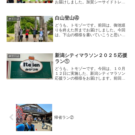
お届けしました。加賀シーサイドトレイ
ル応援ランスタート兼ゴールのゲートで
す。これを見ると、今年も来たなーって
なります。もうすぐスタートですが、さ
白山登山④
練習日誌
さっと集合写真を。３０キ...
どうも、トモゾーです。前回は、御池巡
りを終えた所までお届けしました。今回
は、下山の模様を書いていこうと思いま
す。白山登山室堂センターでの一コマ室
堂センターに到着すると、あるメンバー
がテレビの前に釘付けになってます。ど
うやら、家族がのど自慢大...
新潟シティマラソン２０２５応援
練習日誌
ラン①
どうも、トモゾーです。今回は、１０月
１２日に実施した、新潟シティマラソン
応援ランの模様をお届けします。前回の
応援ランはこちらになります。新潟シテ
ィマラソン応援ラン新潟シティマラソン
は、昨年も応援ランをしました。昨年出
たチームメンバーが、今年...
帰省ラン②