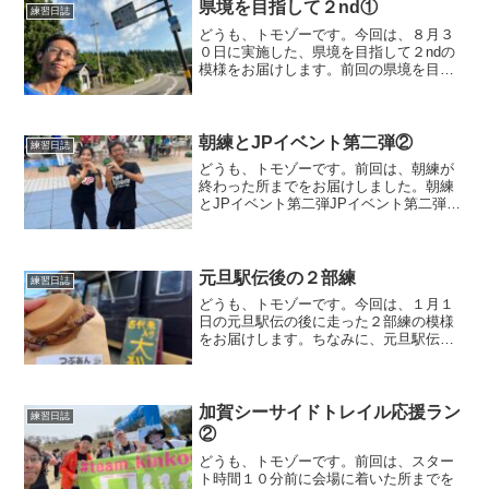
県境を目指して２nd①
練習日誌
どうも、トモゾーです。今回は、８月３
０日に実施した、県境を目指して２ndの
模様をお届けします。前回の県境を目指
してはこちらです。県境を目指して１ヶ
月前に実施した、県境を目指すラン、早
くも２回目の開催となりました。前回
は、金沢大学方面から富山...
朝練とJPイベント第二弾②
練習日誌
どうも、トモゾーです。前回は、朝練が
終わった所までをお届けしました。朝練
とJPイベント第二弾JPイベント第二弾パ
ート実は、第二弾となるJPイベントは前
日に参加した時に、ラン友さんから話を
聞いていて、素敵なゲストがいるという
事で、参加しようと...
元旦駅伝後の２部練
練習日誌
どうも、トモゾーです。今回は、１月１
日の元旦駅伝の後に走った２部練の模様
をお届けします。ちなみに、元旦駅伝は
こちらになります。元旦駅伝後の２部練
元旦駅伝が終わった後は、いつもは自宅
に帰って「ニューイヤー駅伝」を見るの
ですが、いつも途中からし...
加賀シーサイドトレイル応援ラン
練習日誌
②
どうも、トモゾーです。前回は、スター
ト時間１０分前に会場に着いた所までを