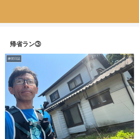
帰省ラン③
練習日誌