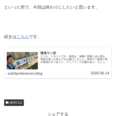
といった所で、今回は終わりにしたいと思います。
続きは
こちら
です。
帰省ラン④
どうも、トモゾーです。前回は、無事に実家に辿り着き、
母校を巡った所までをお届けしました。帰省ラン砺波〜私
の母校のすぐ近くに、チューリップ公園があり、ちょうど
「砺波チューリップフェア」が開催している時期でした。
大人の入場料が１，９００円、ちょ…
2026.06.14
sub3prefectures.blog
練習日誌
シェアする