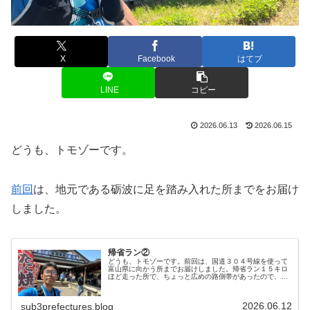
X
Facebook
はてブ
LINE
コピー
2026.06.13
2026.06.15
どうも、トモゾーです。
前回
は、地元である砺波に足を踏み入れた所までをお届け
しました。
帰省ラン②
どうも、トモゾーです。前回は、国道３０４号線を使って
富山県に向かう所までお届けしました。帰省ラン１５キロ
ほど走った所で、ちょっと広めの路側帯があったので、補
給タイムとしました。一つ手前のコンビニで買っておいた
おにぎりをここでいただきます。な…
2026.06.12
sub3prefectures.blog