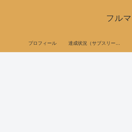
フルマ
プロフィール
達成状況（サブスリーで全国制覇）