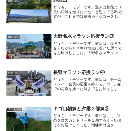
練習日誌
どうも、トモゾーです。週末は普段より
長い距離を走りたいな！と思ってる私で
すが、これまでは結構適当なコースをな
んとなく走ってました。ブログを始めて
からは、「写真撮ったら良さそうだなと
いう場所を行き先にしがち」になること
がわかりましたwというこ...
大野名水マラソン応援ラン③
練習日誌
どうも、トモゾーです。前回は、歩きを
交えながら６０キロ地点に着いた所まで
をお届けしました。大野名水マラソン応
援ラン６０キロ地点ではまだ石川県内
で、登りもあり歩きも混じっていたた
め、タイムリミットに間に合わないか
も、って思っていました。その直...
長野マラソン応援ラン④
練習日誌
どうも、トモゾーです。前回は、チーム
メンバー全員の応援を終えて、ゴール前
での写真を撮った所までをお届けしまし
た。長野マラソン応援ランゴール前を一
旦覗いた後は、少しゴール会場を見てま
わりました。長野マラソンの看板、ロゴ
に書いてあるカラフルな文...
キゴ山朝練と夕霧２部練②
チム金朝練
どうも、トモゾーです。前回は、キゴ山
のクロスカントリーを１周するくらいま
でをお届けしました。朝練キゴ山クロカ
ンピントが合ってませんが、みんなポー