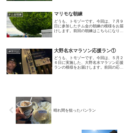
ズとってくれます。無難にピース。リー
ダーはジャンピングニーwコレは、クマさ
んポーズでしょうか？w...
マリモな朝練
チム金朝練
どうも、トモゾーです。今回は、７月９
日に参加したチム金の朝練の模様をお届
けします。前回の朝練はこちらになりま
す。朝練コース今回は、朝練のコースを
主体的に決めるメンバーが一人も参加し
ておりませんwどうする、どうする？と、
幾つか候補は挙がったも...
大野名水マラソン応援ラン①
練習日誌
どうも、トモゾーです。今回は、５月２
６日に実施した、大野名水マラソン応援
ランの模様をお届けします。前回の応援
ランはこちらになります。大野名水マラ
ソン応援ラン今回は、飛騨高山ウルトラ
マラソンに向けて、ある意味集大成的な
位置付けの練習となります...
晴れ間を狙ったパンラン