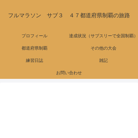
フルマラソン サブ３ ４７都道府県制覇の旅路
プロフィール
達成状況（サブスリーで全国制覇）
都道府県制覇
その他の大会
練習日誌
雑記
お問い合わせ