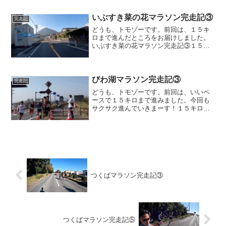
キロ地点に到達しようとしたところでハ
プニングが起きました。頭...
いぶすき菜の花マラソン完走記③
完走記
どうも、トモゾーです。前回は、１５キ
ロまで進んだところをお届けしました。
いぶすき菜の花マラソン完走記③１５キ
ロ〜何やら私設エイドっぽいのがありま
したが、流石に横道に逸れてまで、入っ
ていくことはできませんでした。何があ
ったんだろう、気になる・...
びわ湖マラソン完走記③
完走記
どうも、トモゾーです。前回は、いいペ
ースで１５キロまで進みました。今回も
サクサク進んでいきまーす！１５キロ〜
２０キロ１５キロを超えると最初の給食
エイドに到着しました。直前の案内看板
に「給食」と表示してあるので、わかり
やすくて良かったです。こ...
つくばマラソン完走記③
つくばマラソン完走記⑤