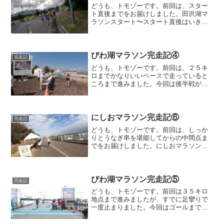
どうも、トモゾーです。前回は、スター
ト直後までをお届けしました。田沢湖マ
ラソンスタート〜スタート直後はいきな
りの下り坂で、勝手にスピードが出るた
め、抑えているつもりですが、ガンガン
飛ばしてます。飛ばしすぎて、まさかの
先頭集団の後ろに着いてし...
びわ湖マラソン完走記④
完走記
どうも、トモゾーです。前回は、２５キ
ロまでかなりいいペースで走っていると
ころまで進みました。今回は後半戦がど
のように進んでいくのかお届けしたいと
思います。２５キロ〜３０キロエイドま
で特筆すべきこともなく、場面は２９.９
キロ地点のエイドですw...
にしおマラソン完走記⑥
完走記
どうも、トモゾーです。前回は、しっか
りとうなぎ串を堪能してからの中間点ま
でをお届けしました。にしおマラソン中
間点〜中間点までで、にしおマラソンの
ハイライトが全て詰まっていたような気
がしますが、後半戦も頑張っていきま
す。２３キロ地点、お楽しみ...
びわ湖マラソン完走記⑤
完走記
どうも、トモゾーです。前回は３５キロ
地点まで進みましたが、すでに足攣りで
一度止まりました。今回はゴールまで頑
張ってお届けしようと思います。３５キ
ロ〜４０キロ残り７キロを切って、３６