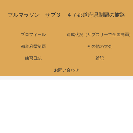
フルマラソン サブ３ ４７都道府県制覇の旅路
プロフィール
達成状況（サブスリーで全国制覇）
都道府県制覇
その他の大会
練習日誌
雑記
お問い合わせ