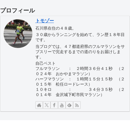
プロフィール
トモゾー
石川県在住の４８歳。
３０歳からランニングを始めて、ラン歴１８年目
です。
当ブログでは、４７都道府県のフルマラソンをサ
ブスリーで完走するまでの道のりをお届けしま
す。
自己ベスト
フルマラソン ： ２時間３６分４１秒 （２
０２４年 おかやまマラソン）
ハーフマラソン ： １時間１５分１５秒 （２
０１５年 松任ロードレース）
１０キロ ： ３４分３５秒 （２
０１４年 金沢城下町市民マラソン）