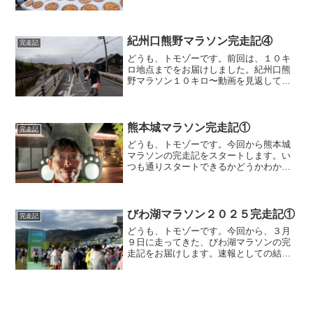
ロ〜２７キロくらいで、急に集団に抜か
れました。まぁ、急にって事は本来な
く、おそらく私のペースが落ちてきたの
だと思いますw写真ではわかり...
紀州口熊野マラソン完走記④
完走記
どうも、トモゾーです。前回は、１０キ
ロ地点までをお届けしました。紀州口熊
野マラソン１０キロ〜動画を見返して気
づきましたが、１１キロ過ぎの第２エイ
ドでは黒いドリンクがありました。机の
下の紙には、コカコーラと書かれており
ましたが、こんな序盤にも...
熊本城マラソン完走記①
完走記
どうも、トモゾーです。今回から熊本城
マラソンの完走記をスタートします。い
つも通りスタートできるかどうかわかり
ませんが、いってみましょー！なお、速
報として結果は発表してますので、そち
らをご覧になりたい方はどうぞ。熊本城
マラソン前日の続き熊本城...
びわ湖マラソン２０２５完走記①
完走記
どうも、トモゾーです。今回から、３月
９日に走ってきた、びわ湖マラソンの完
走記をお届けします。速報としての結果
はこちらにありますので、よければご覧
ください。びわ湖マラソンスタートまで
私が泊まった場所は彦根だったため、電
車移動で１時間くらいかか...