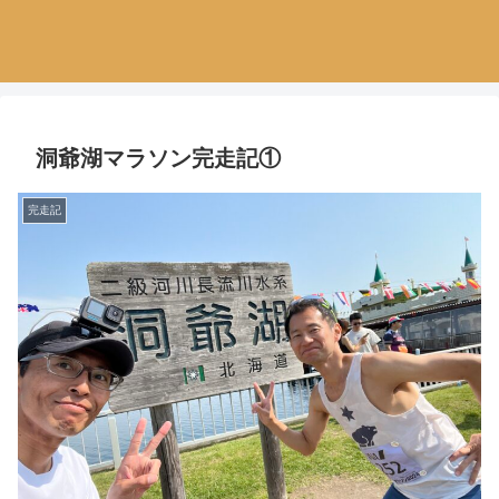
洞爺湖マラソン完走記①
完走記