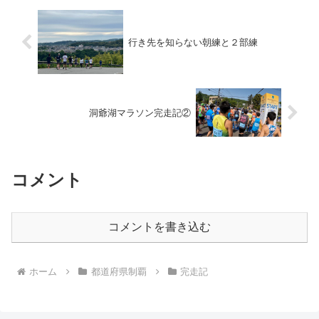
行き先を知らない朝練と２部練
洞爺湖マラソン完走記②
コメント
コメントを書き込む
ホーム
都道府県制覇
完走記