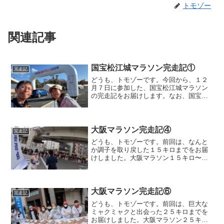
トモゾー
関連記事
国宝松江城マラソン完走記①
完走記
どうも、トモゾーです。今回から、１２
月７日に参加した、国宝松江城マラソン
の完走記をお届けします。なお、国宝松
江城マラソンの速報はこちらになりま
す。国宝松江城マラソン前日の話国宝松
江城マラソンの前日ですが、色々とあっ
た事もあり、ブログをまとも...
大阪マラソン完走記④
完走記
どうも、トモゾーです。前回は、なんと
か調子を取り戻した１５キロまでをお届
けしました。大阪マラソン１５キロ〜１
６.５キロくらいに、第１折り返しがあり
ました。折り返しのオブジェにミャクミ
ャクが描かれてますね。この時、目の前
の選手が話題の鶴谷ター...
大阪マラソン完走記⑥
完走記
どうも、トモゾーです。前回は、巨大な
ミャクミャクと出会った２５キロまでを
お届けしました。大阪マラソン２５キ