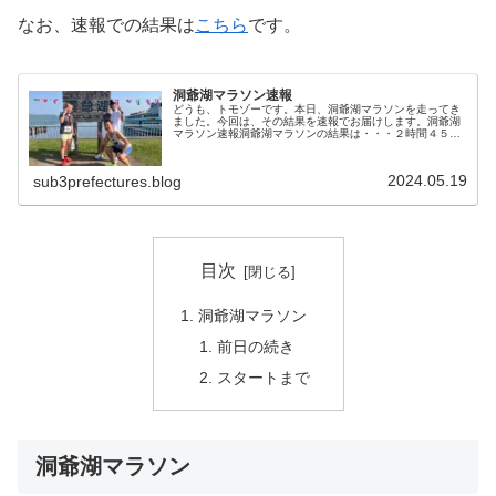
なお、速報での結果は
こちら
です。
洞爺湖マラソン速報
どうも、トモゾーです。本日、洞爺湖マラソンを走ってき
ました。今回は、その結果を速報でお届けします。洞爺湖
マラソン速報洞爺湖マラソンの結果は・・・２時間４５分
１７秒でしたー！やりました！北海道リベンジ達成で
す！！昨年８月に３０度の猛暑で大撃沈...
2024.05.19
sub3prefectures.blog
目次
洞爺湖マラソン
前日の続き
スタートまで
洞爺湖マラソン