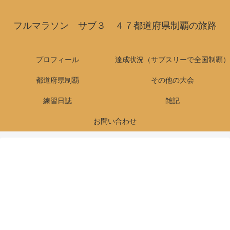
フルマラソン サブ３ ４７都道府県制覇の旅路
プロフィール
達成状況（サブスリーで全国制覇）
都道府県制覇
その他の大会
練習日誌
雑記
お問い合わせ