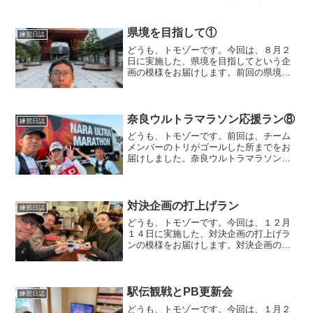
す。前回の応援ランはこちらです。加賀
温泉郷寛平ナイトマラソン応援ラン会場
入り前回の応援ランでは、自宅から大会
県境を目指して①
練習日誌
会場まで走って向かいました...
どうも、トモゾーです。今回は、８月２
日に実施した、県境を目指してという企
画の模様をお届けします。前回の県境超
えランはこちらです。県境を目指して今
回の企画は、ロング走の一環として、石
川県を脱出してみようというものです。
石川県と隣接している県と...
奈良ウルトラマラソン応援ラン⑧
練習日誌
どうも、トモゾーです。前回は、チーム
メンバーのトリがゴールした所までをお
届けしました。奈良ウルトラマラソン応
援ランゴール後ゴール後、会場からは綺
麗な夕陽が望めました。長い１日でした
が、ずっと楽しめて満足感が高い感じで
した。もしかすると、ウル...
対決企画の打上げラン
練習日誌
どうも、トモゾーです。今回は、１２月
１４日に実施した、対決企画の打上げラ
ンの模様をお届けします。対決企画の決
起会の模様はこちらになります。対決企
画の打上げラン２０２４年におこなって
きた対決企画ですが、１１月２４日のつ
くばマラソンにて無事に企...
駅伝観戦とPB更新会
練習日誌
どうも、トモゾーです。今回は、１月２