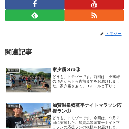
トモゾー
関連記事
家夕霧３rd③
練習日誌
どうも、トモゾーです。前回は、夕霧峠
の頂きから下る直前までをお届けしまし
た。家夕霧さぁて、ユルユルと下りてい
きますか。時折休憩しながら、ユルユル
と・・・自販機コーナーでも休憩し、集
合写真撮りましたが、なんか統一感のな
い写真になりましたwゴー...
加賀温泉郷寛平ナイトマラソン応
練習日誌
援ラン①
どうも、トモゾーです。今回は、９月７
日に実施した、加賀温泉郷寛平ナイトマ
ラソンの応援ランの模様をお届けしま