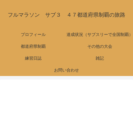
フルマラソン サブ３ ４７都道府県制覇の旅路
プロフィール
達成状況（サブスリーで全国制覇）
都道府県制覇
その他の大会
練習日誌
雑記
お問い合わせ