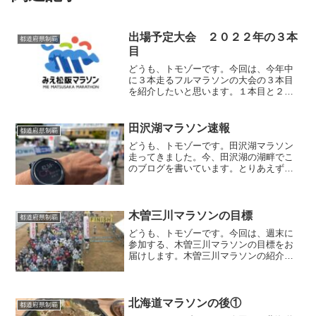
出場予定大会 ２０２２年の３本
都道府県制覇
目
どうも、トモゾーです。今回は、今年中
に３本走るフルマラソンの大会の３本目
を紹介したいと思います。１本目と２本
目の大会はこちら。参加する大会３本目
に選んだ大会は、三重県松阪市で開催さ
れる、「みえ松阪マラソン」です！開催
田沢湖マラソン速報
都道府県制覇
日は、２０２２年１２月１...
どうも、トモゾーです。田沢湖マラソン
走ってきました。今、田沢湖の湖畔でこ
のブログを書いています。とりあえず、
速報として結果だけお伝えします。田沢
湖マラソン速報田沢湖マラソンの結果
は・・・３時間０１分４６秒でした。北
海道マラソンに続き２連続で...
木曽三川マラソンの目標
都道府県制覇
どうも、トモゾーです。今回は、週末に
参加する、木曽三川マラソンの目標をお
届けします。木曽三川マラソンの紹介記
事はこちらです。目標サブスリー２０２
６年、１発目のフルマラソン。もちろ
ん、１番の目標はサブスリーです。しか
し、１つネックなのが、膝の...
北海道マラソンの後①
都道府県制覇