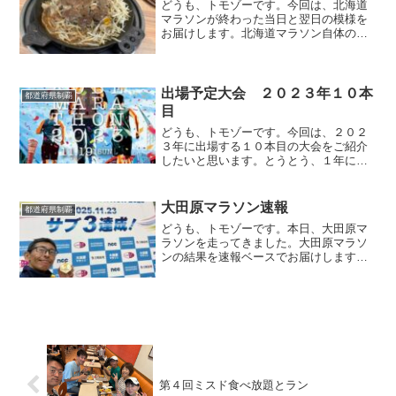
どうも、トモゾーです。今回は、北海道
マラソンが終わった当日と翌日の模様を
お届けします。北海道マラソン自体の完
走記はこちらになります。北海道マラソ
ンの後当日北海道マラソンでは、完走は
したもののサブスリーを達成することは
できず、意気消沈していま...
出場予定大会 ２０２３年１０本
都道府県制覇
目
どうも、トモゾーです。今回は、２０２
３年に出場する１０本目の大会をご紹介
したいと思います。とうとう、１年に二
桁本数のフルマラソンに出場することに
なりましたwちなみに、９本目の大会の紹
介記事はこちらです。参加する大会２０
大田原マラソン速報
都道府県制覇
２３年１０本目に参加す...
どうも、トモゾーです。本日、大田原マ
ラソンを走ってきました。大田原マラソ
ンの結果を速報ベースでお届けします。
（サムネで分かってるかもしれませんが
w）なお、大田原マラソンの目標はこちら
になります。大田原マラソン速報大田原
マラソンの結果は・・・...
第４回ミスド食べ放題とラン