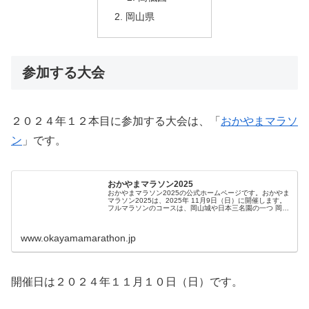
岡山県
参加する大会
２０２４年１２本目に参加する大会は、「
おかやまマラソ
ン
」です。
おかやまマラソン2025
おかやまマラソン2025の公式ホームページです。おかやま
マラソン2025は、2025年 11月9日（日）に開催します。
フルマラソンのコースは、岡山城や日本三名園の一つ 岡山
後楽園などの観光拠点の周辺を巡るほか、豊かな水と緑の
空間も楽しめる日...
www.okayamamarathon.jp
開催日は２０２４年１１月１０日（日）です。