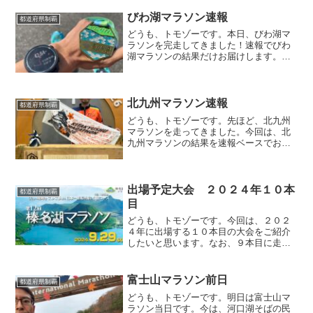
書いておりますので、ご覧ください。今
回は、いわて奥州きらめきマラソンの目
びわ湖マラソン速報
都道府県制覇
標を書いていこうと思いま...
どうも、トモゾーです。本日、びわ湖マ
ラソンを完走してきました！速報でびわ
湖マラソンの結果だけお届けします。び
わ湖マラソン速報今年２本目のびわ湖マ
ラソンの結果は・・・３時間００分４２
秒でした。とうとう、やってしまいまし
た・・・本ブログを始めて...
北九州マラソン速報
都道府県制覇
どうも、トモゾーです。先ほど、北九州
マラソンを走ってきました。今回は、北
九州マラソンの結果を速報ベースでお届
けします。北九州マラソン速報北九州マ
ラソンの結果は・・・２時間４５分２８
秒でした。福岡県のサブスリーを無事に
達成し、これで全国制覇は...
出場予定大会 ２０２４年１０本
都道府県制覇
目
どうも、トモゾーです。今回は、２０２
４年に出場する１０本目の大会をご紹介
したいと思います。なお、９本目に走る
大会はこちらになります。参加する大会
２０２４年１０本目に参加する大会は、
「榛名湖マラソン」です。開催日は２０
富士山マラソン前日
都道府県制覇
２４年９月２９日（日）で...
どうも、トモゾーです。明日は富士山マ
ラソン当日です。今は、河口湖そばの民