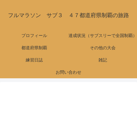
フルマラソン サブ３ ４７都道府県制覇の旅路
プロフィール
達成状況（サブスリーで全国制覇）
都道府県制覇
その他の大会
練習日誌
雑記
お問い合わせ