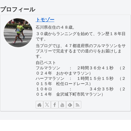
プロフィール
トモゾー
石川県在住の４８歳。
３０歳からランニングを始めて、ラン歴１８年目
です。
当ブログでは、４７都道府県のフルマラソンをサ
ブスリーで完走するまでの道のりをお届けしま
す。
自己ベスト
フルマラソン ： ２時間３６分４１秒 （２
０２４年 おかやまマラソン）
ハーフマラソン ： １時間１５分１５秒 （２
０１５年 松任ロードレース）
１０キロ ： ３４分３５秒 （２
０１４年 金沢城下町市民マラソン）