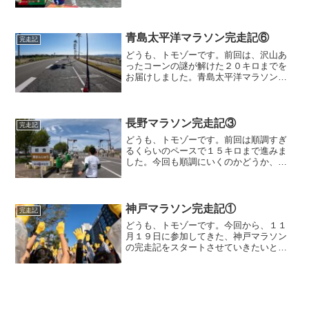
なお、速報版として結果をアップしてお
りますので、そちらもどうぞ。奈良マラ
ソンスタートまで奈良マラソンの前日ま
での模様はこちらにアップ...
青島太平洋マラソン完走記⑥
完走記
どうも、トモゾーです。前回は、沢山あ
ったコーンの謎が解けた２０キロまでを
お届けしました。青島太平洋マラソン２
０キロ〜２０キロ過ぎのエイドでは、ド
ーナツがありましたが、よくあるミニド
ーナツっぽかったので、スルーしちゃい
ました。美味しいんですけ...
長野マラソン完走記③
完走記
どうも、トモゾーです。前回は順調すぎ
るくらいのペースで１５キロまで進みま
した。今回も順調にいくのかどうか、進
めていきましょう。１５キロ〜２０キロ
１６キロを超えて、右に曲がったところ
から、本コース１回目のスライドとなり
ます。コースの左側に寄り...
神戸マラソン完走記①
完走記
どうも、トモゾーです。今回から、１１
月１９日に参加してきた、神戸マラソン
の完走記をスタートさせていきたいと思
います。なお、結果については、速報と
してこちらにアップしております。神戸
マラソンスタートまで尼崎のホテルの最
寄りの駅から電車に乗り、...