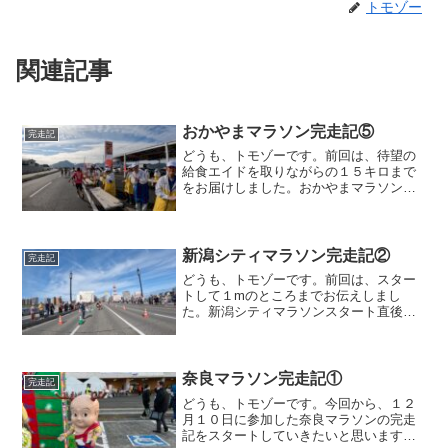
トモゾー
関連記事
おかやまマラソン完走記⑤
完走記
どうも、トモゾーです。前回は、待望の
給食エイドを取りながらの１５キロまで
をお届けしました。おかやまマラソン１
５キロ〜１６キロ地点の橋では、首を振
って川をあえて映しています。ここだけ
に限らず、私は橋から見下ろす景色が好
きなので、こういう場所で...
新潟シティマラソン完走記②
完走記
どうも、トモゾーです。前回は、スター
トして１mのところまでお伝えしまし
た。新潟シティマラソンスタート直後か
らさて、スタートして１mですが、最初
はいつもの通り混雑します。特に、この
ように青色ゼッケンの１０キロのランナ
ーが目立ちます。運営のしや...
奈良マラソン完走記①
完走記
どうも、トモゾーです。今回から、１２
月１０日に参加した奈良マラソンの完走
記をスタートしていきたいと思います。