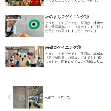
ってきたところまででした。今回は、砺
波の市街地の中でどのように回ったかを
買いていきたいと思います。となみdeロ
ゲイニングまずは地図をどうぞ。ここま
で、１枚目の地図の５→...
坂のまちロゲイニング④
その他の大会
どうも、トモゾーです。前回は、地図の
中で最高得点の１００点ポイントに行っ
た所までお届けしました。それでは、今
回も地図を交えながら、いってみましょ
ー。坂のまちロゲイニング１０個目のポ
イントから現在地は右下の１００で、山
を降りて、５→２９→え→...
南砺ロゲイニング④
その他の大会
どうも、トモゾーです。前回は、城端エ
リアで城端曳山の蔵コンプまでをお届け
しました。南砺ロゲイニング城端エリア
城端エリアで狙っていたポイントはある
程度ゲットしたので、次のエリアに移動
することにしました。城端駅で聞き込み
をしたら、隠しポイントだ...
京都フォトロゲ①