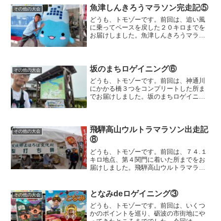
魚津しんきろうマラソン完走記⑤
その他の大会
どうも、トモゾーです。前回は、追い風
に乗ってペースを戻した２０キロまでを
お届けしました。魚津しんきろうマラソ
ン２０キロ〜１９キロくらいから、この
オレンジの選手が前に出てきたので、２
０.５キロくらいまで後ろにつかせていた
だき、引っ張ってもらい...
坂のまちロゲイニング⑥
その他の大会
どうも、トモゾーです。前回は、神通川
にかかる橋３つをコンプリートした所ま
でお届けしました。坂のまちロゲイニン
グ前回は、A→６０→Bと回り、残り１時
間２０分という所まで来ました。右下の
４５に行くかどうかの判断をこの時点で
する必要がありましたが...
飛騨高山ウルトラマラソン出走記
その他の大会
⑧
どうも、トモゾーです。前回は、７４.１
キロ地点、第４関門に着いた所までをお
届けしました。飛騨高山ウルトラマラソ
ン７４.１キロ〜関門のある場所は大きめ
のエイドがあります。ご多分に洩れず、
第４関門のあるエイドは大きかったで
となみdeロゲイニング③
その他の大会
す。７４.１キロ、第１...
どうも、トモゾーです。前回は、いくつ
かのポイントを巡り、砺波の市街地にや