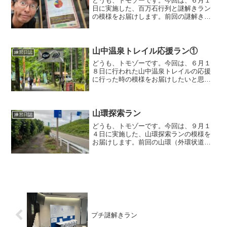
どうも、トモゾーです。今回は、６月１
日に実施した、百万石行列と謎解きラン
の模様をお届けします。前回の謎解きラ
ンはこちらになります。百万石行列と謎
解きこの日は、金沢では一番規模の大き
い、かなざわ百万石まつりの中日でし
た。その中のイベントで、百...
山中温泉トレイル応援ラン①
練習日誌
どうも、トモゾーです。今回は、６月１
８日に行われた山中温泉トレイルの応援
に行った時の模様をお届けしたいと思い
ます。この日の応援の前に参加した朝練
はこちらになります。山中温泉トレイル
応援ラン朝練が終わったら、すぐに加賀
市へ向かいました。山中温...
山環探索ラン
練習日誌
どうも、トモゾーです。今回は、９月１
４日に実施した、山環探索ランの模様を
お届けします。前回の山環（外環状道路
の一部）ランはこちらです。山環探索ラ
ン元々、外環状道路を１周しようとした
時に、道を間違えて、１周できませんで
した。その後、最初に挙げ...
プチ謎解きラン