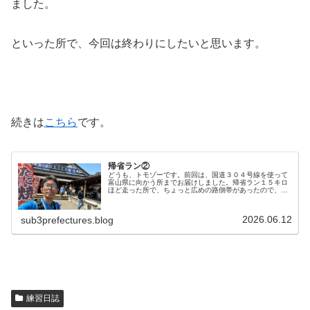
ました。
といった所で、今回は終わりにしたいと思います。
続きは
こちら
です。
帰省ラン②
どうも、トモゾーです。前回は、国道３０４号線を使って
富山県に向かう所までお届けしました。帰省ラン１５キロ
ほど走った所で、ちょっと広めの路側帯があったので、補
給タイムとしました。一つ手前のコンビニで買っておいた
おにぎりをここでいただきます。な…
2026.06.12
sub3prefectures.blog
練習日誌