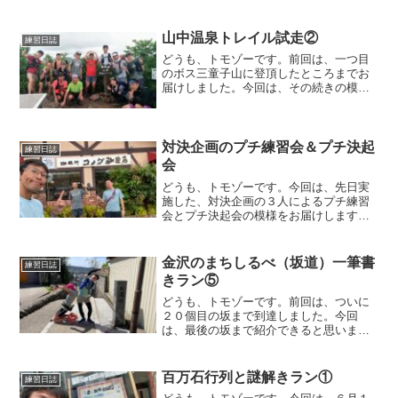
山中温泉トレイル試走②
練習日誌
どうも、トモゾーです。前回は、一つ目
のボス三童子山に登頂したところまでお
届けしました。今回は、その続きの模様
を書いていこうと思います。山中温泉ト
レイル試走三童子山を超えると、すぐに
急な下り坂が始まります。私を含め、下
りが苦手な何人かは、ワー...
対決企画のプチ練習会＆プチ決起
練習日誌
会
どうも、トモゾーです。今回は、先日実
施した、対決企画の３人によるプチ練習
会とプチ決起会の模様をお届けします。
対決企画の内容については、こちらの記
事をご覧ください。プチ練習会昨年末に
対決企画立案、今年の初めに企画発表を
金沢のまちしるべ（坂道）一筆書
練習日誌
したものの、なかなか予定...
きラン⑤
どうも、トモゾーです。前回は、ついに
２０個目の坂まで到達しました。今回
は、最後の坂まで紹介できると思います
ので、ゴールまでお付き合いくださいま
せ。金沢のまちしるべ（坂道）一筆書き
ラン金沢の坂道標柱一覧のホームページ
百万石行列と謎解きラン①
練習日誌
はこちらです。恒例だった紹...