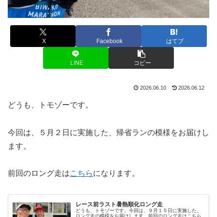
X
Facebook
はてブ
LINE
コピー
2026.06.10
2026.06.12
どうも、トモゾーです。
今回は、５月２日に実施した、帰省ランの模様をお届けし
ます。
前回のロング走は
こちら
になります。
レース前ラスト暑熱順化ロング走
どうも、トモゾーです。今回は、９月１５日に実施した、
ロング走の模様をお届けします。前回のロング走はこちら