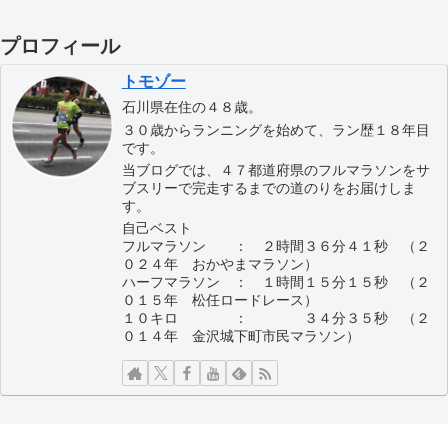
プロフィール
トモゾー
石川県在住の４８歳。
３０歳からランニングを始めて、ラン歴１８年目
です。
当ブログでは、４７都道府県のフルマラソンをサ
ブスリーで完走するまでの道のりをお届けしま
す。
自己ベスト
フルマラソン ： ２時間３６分４１秒 （２
０２４年 おかやまマラソン）
ハーフマラソン ： １時間１５分１５秒 （２
０１５年 松任ロードレース）
１０キロ ： ３４分３５秒 （２
０１４年 金沢城下町市民マラソン）