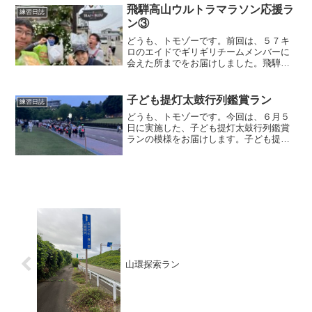
事を考え、５時に出発しました。会場で
飛騨高山ウルトラマラソン応援ラ
練習日誌
ある、デンカビッグスワン...
ン③
どうも、トモゾーです。前回は、５７キ
ロのエイドでギリギリチームメンバーに
会えた所までをお届けしました。飛騨高
山ウルトラマラソン応援ランここから
は、エイドの出口で待ち伏せる作戦に切
り替えました。前話でギリギリ会えたチ
子ども提灯太鼓行列鑑賞ラン
練習日誌
ームメンバーは、エイドの出...
どうも、トモゾーです。今回は、６月５
日に実施した、子ども提灯太鼓行列鑑賞
ランの模様をお届けします。子ども提灯
太鼓行列鑑賞ラン例年であれば、この時
期は百万石祭りの百万石行列を見に行く
ランをするのですが、当日は大会があ
り、見に行けるか分からない...
山環探索ラン