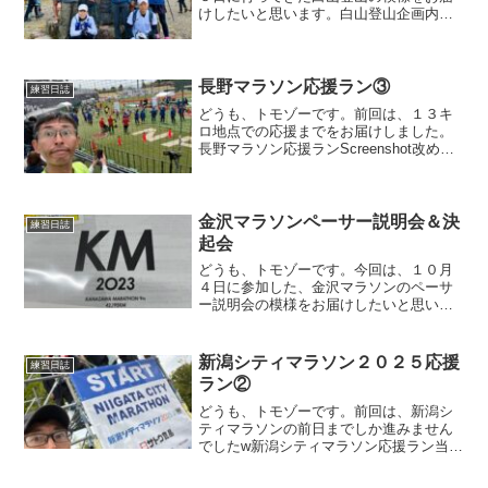
けしたいと思います。白山登山企画内容
今回の登山はチーム金港堂のメンバーで
行く企画で、昨年から始まったようで
す。今年、私もそのグループに混ぜても
らい、かなり久しぶりの白山...
長野マラソン応援ラン③
練習日誌
どうも、トモゾーです。前回は、１３キ
ロ地点での応援までをお届けしました。
長野マラソン応援ランScreenshot改めて
コース図をどうぞ。１３キロ地点での応
援の後は、ちょっとだけ移動すると、２
０キロ地点の応援ができます。橋の上で
の応援になり、...
金沢マラソンペーサー説明会＆決
練習日誌
起会
どうも、トモゾーです。今回は、１０月
４日に参加した、金沢マラソンのペーサ
ー説明会の模様をお届けしたいと思いま
す。昨年、金沢マラソンのペーサーした
時の記事はこちらになります。金沢マラ
ソンペーサー説明会来たる１０月２９日
新潟シティマラソン２０２５応援
練習日誌
に、金沢マラソンが開催さ...
ラン②
どうも、トモゾーです。前回は、新潟シ
ティマラソンの前日までしか進みません
でしたw新潟シティマラソン応援ラン当日
当日の朝、宿泊先の三条市から会場ま
で、車で３０分、渋滞するかもしれない