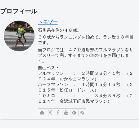
プロフィール
トモゾー
石川県在住の４８歳。
３０歳からランニングを始めて、ラン歴１８年目
です。
当ブログでは、４７都道府県のフルマラソンをサ
ブスリーで完走するまでの道のりをお届けしま
す。
自己ベスト
フルマラソン ： ２時間３６分４１秒 （２
０２４年 おかやまマラソン）
ハーフマラソン ： １時間１５分１５秒 （２
０１５年 松任ロードレース）
１０キロ ： ３４分３５秒 （２
０１４年 金沢城下町市民マラソン）