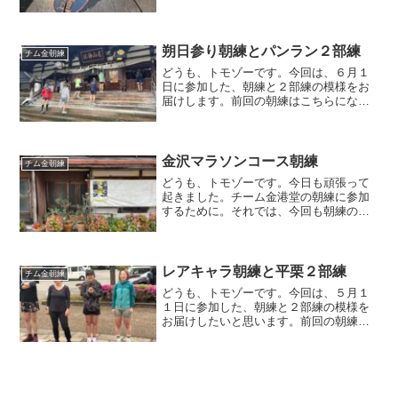
す。朝練とパンラン朝練今回の朝練は、
いつもの大桑ぐるぐる公園の積雪が多そ
うだったので、集合場所が金沢市民芸術
村となりました。自宅の目の...
朔日参り朝練とパンラン２部練
チム金朝練
どうも、トモゾーです。今回は、６月１
日に参加した、朝練と２部練の模様をお
届けします。前回の朝練はこちらになり
ます。朔日参り朝練この日の天気予報で
は雨が止むという事で、普通に朝練に参
加したのですが・・・細かい雨がパラパ
ラと降ってます・・・。と...
金沢マラソンコース朝練
チム金朝練
どうも、トモゾーです。今日も頑張って
起きました。チーム金港堂の朝練に参加
するために。それでは、今回も朝練の様
子をお届けしていきます。金沢マラソン
コース今回も、約２０人のメンバーが集
まりました。秋も深まり、早朝の気温も
低くなってきたので、皆さ...
レアキャラ朝練と平栗２部練
チム金朝練
どうも、トモゾーです。今回は、５月１
１日に参加した、朝練と２部練の模様を
お届けしたいと思います。前回の朝練は
こちらになります。レアキャラ朝練と平
栗２部練朝練いつも通りの朝６時の大桑
ぐるぐる公園ですが、いつもと違う事が
ありました。昨年の４月に...