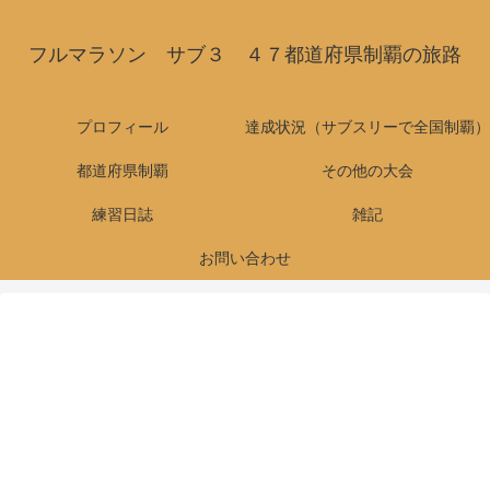
フルマラソン サブ３ ４７都道府県制覇の旅路
プロフィール
達成状況（サブスリーで全国制覇）
都道府県制覇
その他の大会
練習日誌
雑記
お問い合わせ