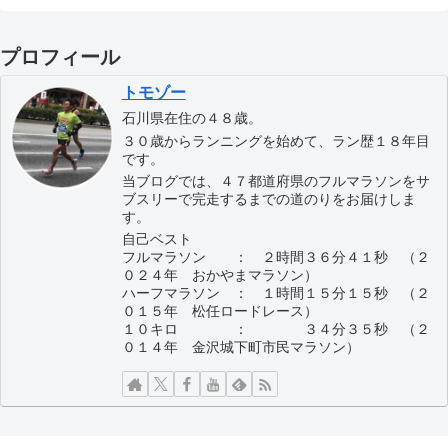
プロフィール
トモゾー
石川県在住の４８歳。
３０歳からランニングを始めて、ラン歴１８年目
です。
当ブログでは、４７都道府県のフルマラソンをサ
ブスリーで完走するまでの道のりをお届けしま
す。
自己ベスト
フルマラソン ： ２時間３６分４１秒 （２
０２４年 おかやまマラソン）
ハーフマラソン ： １時間１５分１５秒 （２
０１５年 松任ロードレース）
１０キロ ： ３４分３５秒 （２
０１４年 金沢城下町市民マラソン）