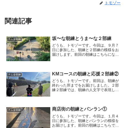
トモゾー
関連記事
坂〜な朝練とうま〜な２部練
チム金朝練
どうも、トモゾーです。今回は、９月７
日に参加した、朝練と２部練の模様をお
届けします。前回の朝練はこちらになり
ます。朝練毎週朝練が開催されてます
が、いつもはリーダーが朝練のイベント
をFacebook上で立ち上げて、それに参加
可能なメンバーが集...
KMコースの朝練と応援２部練②
チム金朝練
どうも、トモゾーです。前回は、朝練が
終わった所までをお届けしました。２部
練２部練では、朝練の人文字で表現した
サイアーランニング大会の応援に行きま
す。ただ、朝練後のお土産をつまみなが
らの談笑で、出発が遅れてますw８時５分
頃には朝練終わってたの...
商店街の朝練とパンラン①
チム金朝練
どうも、トモゾーです。今回は、１月４
日に参加した、朝練とパンランの模様を
お届けします。前回の朝練はこちらで