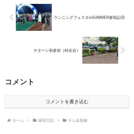
ランニングフェスタinSUMMER参戦記④
サターン初参加（峠走会）
コメント
コメントを書き込む
ホーム
練習日誌
チム金朝練