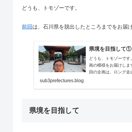
どうも、トモゾーです。
前回
は、石川県を脱出したところまでをお届
県境を目指して①
どうも、トモゾーです
画の模様をお届けしま
回の企画は、ロング走
石川県と隣接している県と
sub3prefectures.blog
県境を目指して