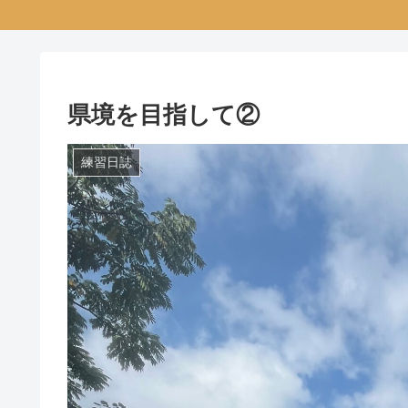
県境を目指して②
練習日誌