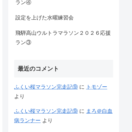
ラン④
設定を上げた水曜練習会
飛騨高山ウルトラマラソン２０２６応援
ラン③
最近のコメント
ふくい桜マラソン完走記⑨
に
トモゾー
より
ふくい桜マラソン完走記⑨
に
まろ＠白血
病ランナー
より