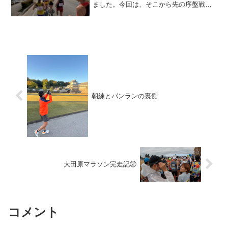
ました。今回は、そこから先の序盤戦に
ついて書いていこうと思います。５キ
ロ〜１０キロ６キロあたりでコースは左
に曲がりますが・・・交差点の右側に
は、善光寺があります。（コー...
朝練とパンランの裏側
大田原マラソン完走記②
コメント