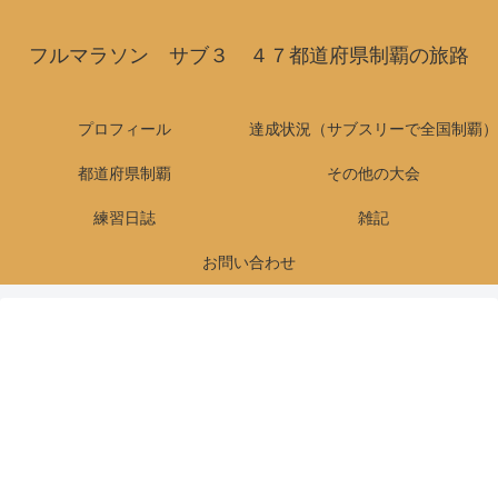
フルマラソン サブ３ ４７都道府県制覇の旅路
プロフィール
達成状況（サブスリーで全国制覇）
都道府県制覇
その他の大会
練習日誌
雑記
お問い合わせ