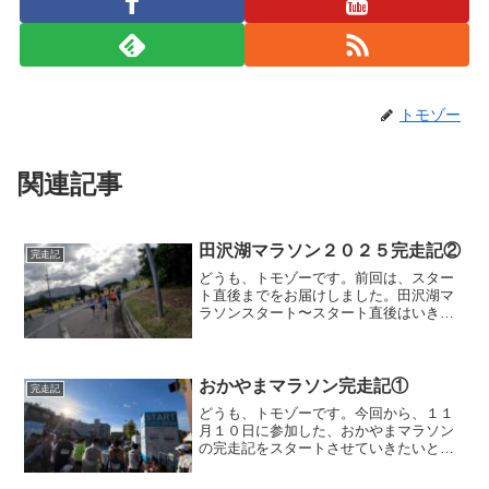
トモゾー
関連記事
田沢湖マラソン２０２５完走記②
完走記
どうも、トモゾーです。前回は、スター
ト直後までをお届けしました。田沢湖マ
ラソンスタート〜スタート直後はいきな
りの下り坂で、勝手にスピードが出るた
め、抑えているつもりですが、ガンガン
飛ばしてます。飛ばしすぎて、まさかの
先頭集団の後ろに着いてし...
おかやまマラソン完走記①
完走記
どうも、トモゾーです。今回から、１１
月１０日に参加した、おかやまマラソン
の完走記をスタートさせていきたいと思
います。なお、おかやまマラソンの速報
はこちらになります。おかやまマラソン