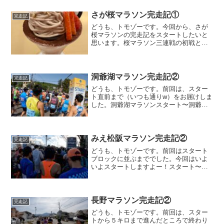
前日の続きおかやまマラソンの前日は、
散策ランでアウトレットの...
さが桜マラソン完走記①
完走記
どうも、トモゾーです。今回から、さが
桜マラソンの完走記をスタートしたいと
思います。桜マラソン三連戦の初戦とな
る本大会、結果はどうなるでしょうか。
結果はどうなるでしょうか、と書いてお
りますが、速報の記事はこちらにありま
すwさが桜マラソン前日の...
洞爺湖マラソン完走記②
完走記
どうも、トモゾーです。前回は、スター
ト直前まで（いつも通りw）をお届けしま
した。洞爺湖マラソンスタート〜洞爺湖
マラソン、朝９時ちょうどにスタートし
ました。Cブロックと後ろの方ではありま
したが、スタートロスは１４秒で、そん
なに時間はかかってい...
みえ松阪マラソン完走記②
完走記
どうも、トモゾーです。前回はスタート
ブロックに並ぶまででした。今回はいよ
いよスタートしますよー！スタート〜５
キロスタート直前に招待選手の紹介があ
り、スーパー市民ランナーの川内優輝さ
んもその一人でした。前日に川内さんの
Twitterを見ている...
長野マラソン完走記②
完走記
どうも、トモゾーです。前回は、スター
トから５キロまで進んだところで終わり