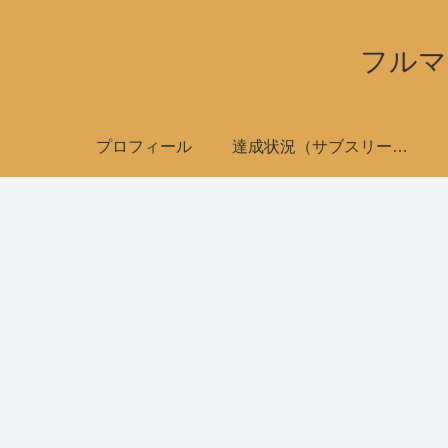
フルマ
プロフィール
達成状況（サブスリーで全国制覇）