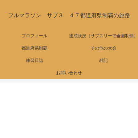
フルマラソン サブ３ ４７都道府県制覇の旅路
プロフィール
達成状況（サブスリーで全国制覇）
都道府県制覇
その他の大会
練習日誌
雑記
お問い合わせ