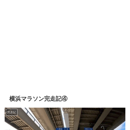
横浜マラソン完走記④
完走記