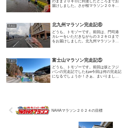
のまま２０キロに到達したところまでお
届けしました。さが桜マラソン２０キ
ロ〜２０キロを超えて、突然ペーサーの
お二人が別々になってしまいました。直
前に何か話していたような気がします
が、一人はペースを上げて前に...
北九州マラソン完走記⑥
完走記
どうも、トモゾーです。前回は、門司港
カレーをいただきながらの３２キロまで
をお届けしました。北九州マラソン３２
キロ〜ここで、３時間ペーサーとスライ
ドしました。かなり差はあるので、大丈
夫だとは思いますが、残り１０キロで何
があるかわかりません。後...
富士山マラソン完走記⑤
完走記
どうも、トモゾーです。前回は坂とフジ
パンの完走記でしたねw今回は何の完走記
になるでしょうか！さぁ、まいりましょ
う。３０キロ〜３５キロ３０キロを過ぎ
て、歩いている人もあらわれ始め、キツ
くなってる人もいるなーと思っていまし
たが・・・とうとう、私...
NAHAマラソン２０２４の目標