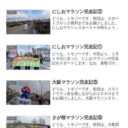
にしおマラソン完走記②
完走記
どうも、トモゾーです。前回は、スター
トブロック整列までをお届けしました。
にしおマラソンスタート〜９時ちょうど
に、にしおマラソンがスタートしまし
た！スタートのロスタイムは１６秒でし
た。スタートしてすぐは混雑してました
が、それもすぐに解消しまし...
にしおマラソン完走記①
完走記
どうも、トモゾーです。今回より、１月
１９日に走った、にしおマラソンの完走
記をスタートします。なお、速報での結
果はこちらにありますので、良ければご
覧ください。にしおマラソンスタートま
で今回の宿は会場からそこそこ遠い場所
であり、車で会場までは直...
大阪マラソン完走記⑤
完走記
どうも、トモゾーです。前回は、スライ
ドでラン友を探しながらの２０キロまで
をお届けしました。大阪マラソン２０キ
ロ〜２１キロ過ぎ、先導車とスライドし
ました。そのすぐ後に、先頭集団が通過
していきました。かなりの大集団で誰が
いるかまで分からなかった...
さが桜マラソン完走記⑥
完走記
どうも、トモゾーです。前回は、大集団