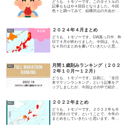
どうも、トモゾーです。このタイトルの
記事ももはや４回目となりました。今回
色々と調べてみて、結構沢山の大会があ
ることにビックリしました。前回の記事
はこちらになります。スイカ富里スイカ
ロードレース千葉県富里市で開催される
「富里スイカロードレース...
２０２４年４月まとめ
雑記
どうも、トモゾーです。GW真っ只中、昨
日で４月が終わりました。今回は、そん
な４月のまとめを書いていきたいと思い
ます。先月のまとめ記事はこちらになり
ます。ランニングデータ走行日数：２５
日月間走行距離：５６７.５キロ月間走行
時間：５１時間２６分...
月間１歳刻みランキング（２０２
雑記
２年１０月〜１２月）
どうも、トモゾーです。以前に、「全日
本マラソンランキング」という記事をア
ップしましたが、今回はその中で紹介し
ている、月間の１歳刻みランキングの結
果が出てましたので、それを紹介したい
と思います。月間１歳刻みランキングこ
２０２２年まとめ
雑記
ちらのランキングは１ヶ月...
どうも、トモゾーです。２０２２年も今
日で終わりです。ということで、今年の
まとめをしていきたいと思います。年間
ランニングデータ年間走行日数：３０８
日年間走行距離：５５４２.２キロ年間走