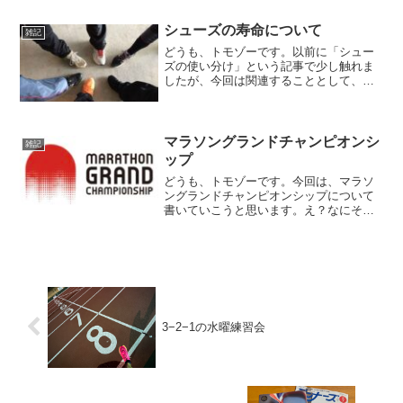
行時間：４５７時間０１分年間累積獲得
標高：２８８１４メート...
シューズの寿命について
雑記
どうも、トモゾーです。以前に「シュー
ズの使い分け」という記事で少し触れま
したが、今回は関連することとして、シ
ューズの寿命についてお話したいと思い
ます。シューズの寿命シューズ毎の距離
数一般的には、ランニングシューズの寿
命は５００〜１，０００キ...
マラソングランドチャンピオンシ
雑記
ップ
どうも、トモゾーです。今回は、マラソ
ングランドチャンピオンシップについて
書いていこうと思います。え？なにそ
れ？？と思われた方もいらっしゃるかも
しれません。おそらく、MGCって略した
方がピンと来るのではないでしょうか。
マラソングランドチャンピ...
3−2−1の水曜練習会